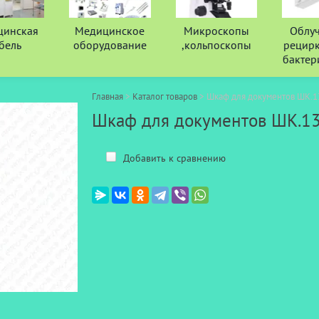
инская
Медицинское
Микроскопы
Облуча
бель
оборудование
,кольпоскопы
рецирк
бактер
Главная
 > 
Каталог товаров
 > 
Шкаф для документов ШК.1
Шкаф для документов ШК.13
Добавить к сравнению