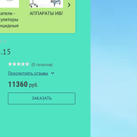
тели -
АППАРАТЫ ИВЛ
Прайсы
СВЕТОТ
уляторы
БИОП
ицидные
3.15
.15
(0 голосов)
Просмотреть отзывы
11360
руб.
ЗАКАЗАТЬ