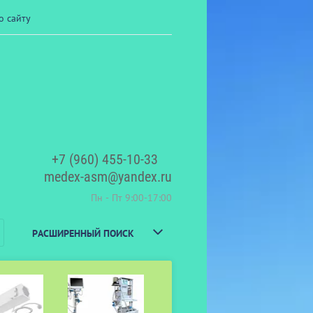
о сайту
+7 (960) 455-10-33
medex-asm@yandex.ru
Пн - Пт 9:00-17:00
РАСШИРЕННЫЙ ПОИСК